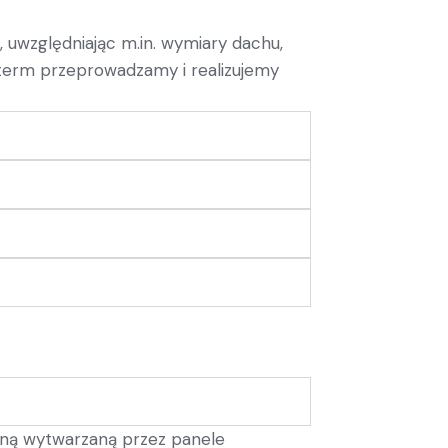
, uwzględniając m.in. wymiary dachu,
ngterm przeprowadzamy i realizujemy
czną wytwarzaną przez panele