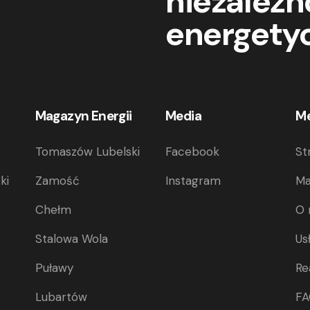
niezależn
energetyc
Magazyn Energii
Media
M
Tomaszów Lubelski
Facebook
St
ki
Zamość
Instagram
Ma
Chełm
O 
Stalowa Wola
Us
Puławy
Re
Lubartów
F