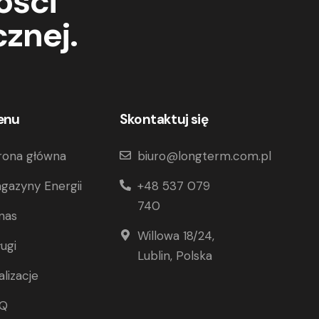
ości
znej.
enu
Skontaktuj się
rona główna
biuro@longterm.com.pl
gazyny Energii
+48 537 079
740
nas
Willowa 18/24,
ługi
Lublin, Polska
alizacje
AQ